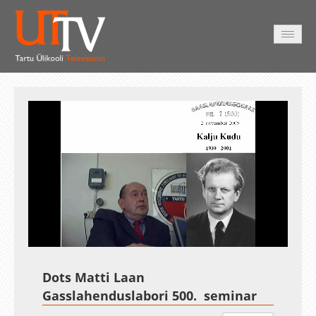
AVALEHT
VIDEOD
FOTOD
TEENUSED
Auto
Loaded
:
Unmute
Esituskiirused
1.44%
Dots Matti Laan
Gasslahenduslabori 500. seminar