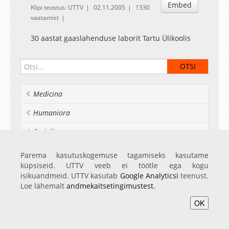
Embed
Klipi teostus: UTTV
02.11.2005
1330
vaatamist
30 aastat gaaslahenduse laborit Tartu Ülikoolis
Medicina
Humaniora
Socialia
Realia et naturalia
Parema kasutuskogemuse tagamiseks kasutame
küpsiseid. UTTV veeb ei töötle ega kogu
Ülikoolist veel
isikuandmeid. UTTV kasutab
Google Analyticsi
teenust.
Loe lähemalt
andmekaitsetingimustest
.
OK
Avaleht
Videod
Fotod
Teenused
Sisene