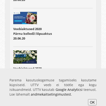
Veebiaktused 2020
Pärnu kolledži lõpuaktus
20.06.20
Veebiaktused 2020
majandusteaduskonna kaugkoolitusprogrammide
75.lennu lõpuaktus
Parema kasutuskogemuse tagamiseks kasutame
20.06.20
küpsiseid. UTTV veeb ei töötle ega kogu
isikuandmeid. UTTV kasutab
Google Analyticsi
teenust.
Loe lähemalt
andmekaitsetingimustest
.
OK