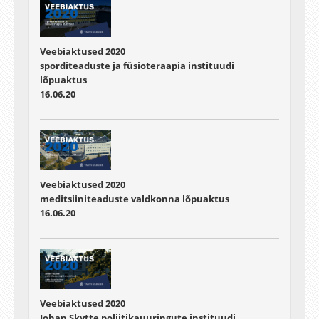
Veebiaktused 2020
sporditeaduste ja füsioteraapia instituudi
lõpuaktus
16.06.20
Veebiaktused 2020
meditsiiniteaduste valdkonna lõpuaktus
16.06.20
Veebiaktused 2020
Johan Skytte poliitikauuringute instituudi