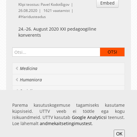
Embed
Klipi teostus: Pavel Kodotšigov
26.08.2020
1621 vaatamist
Haridusteadus
24.-26. August 2020 XXI pedagoogiline
konverents
Medicina
Humaniora
Socialia
Realia et naturalia
Parema kasutuskogemuse tagamiseks kasutame
küpsiseid. UTTV veeb ei töötle ega kogu
Ülikoolist veel
isikuandmeid. UTTV kasutab
Google Analyticsi
teenust.
Loe lähemalt
andmekaitsetingimustest
.
OK