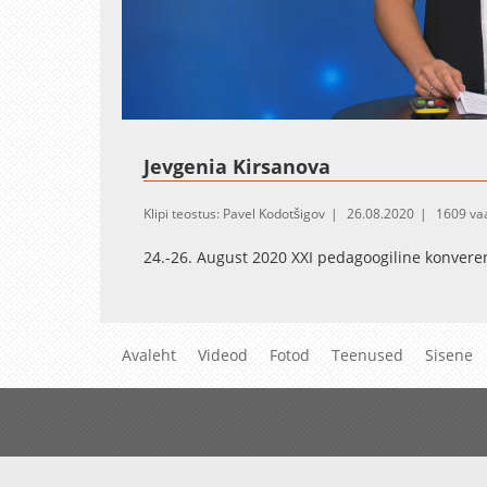
Loaded
:
Unmute
11.19%
Jevgenia Kirsanova
Klipi teostus: Pavel Kodotšigov
26.08.2020
1609 va
24.-26. August 2020 XXI pedagoogiline konvere
Avaleht
Videod
Fotod
Teenused
Sisene