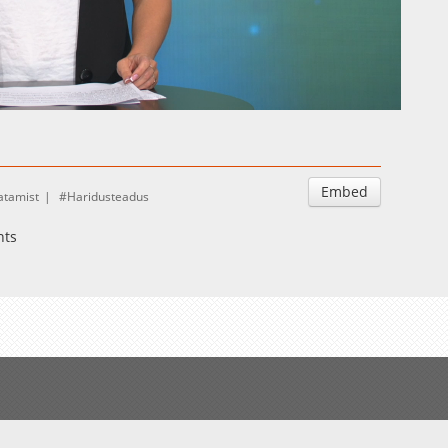
Auto
Esituskiirused
Embed
atamist
Haridusteadus
nts