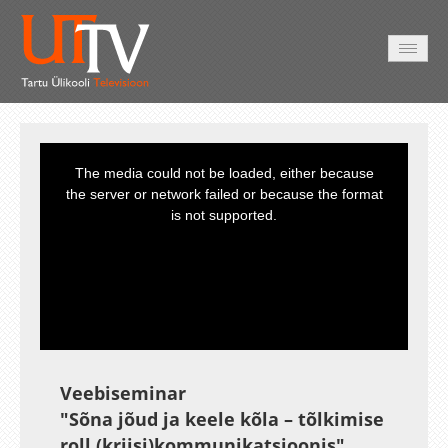
AVALEHT
VIDEOD
FOTOD
TEENUSED
This
is
a
The media could not be loaded, either because
modal
window.
the server or network failed or because the format
is not supported.
Veebiseminar
"Sõna jõud ja keele kõla – tõlkimise
roll (kriisi)kommunikatsioonis"