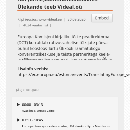
Ülekande teeb Videal.oü
Embed
Klipi teostus: www.videal.ee
30.09.2020
4624 vaatamist
Euroopa Komisjoni kirjaliku tõlke peadirektoraat
(DGT) korraldab rahvusvahelise tõlkijate päeva
puhul koostöös Tartu Ülikooli raamatukogu
konverentsikeskuse ja teiste partneritega keele-
ja tõlketeemalise seminari, kus arutleme keele ja
tõlkimise tähtsuse üle kommunikatsioonis.
Lisainfo veebis:
https://ec.europa.eu/estonia/events/TranslatingEurope_
Salvestuse ja otseülekande tootis
Videal
Productions OÜ
JÄRJEHOIDJAD
00:00 - 03:13
Avasõnad, Urmas Vaino
03:13 - 10:45
Euroopa Komisjoni videotervitus, DGT direktor Rytis Martikonis