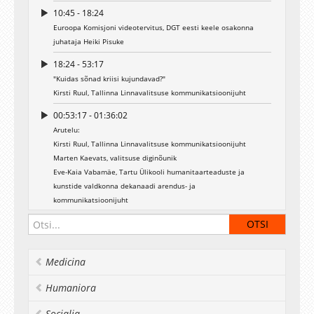
10:45 - 18:24
Euroopa Komisjoni videotervitus, DGT eesti keele osakonna
juhataja Heiki Pisuke
18:24 - 53:17
"Kuidas sõnad kriisi kujundavad?"
Kirsti Ruul, Tallinna Linnavalitsuse kommunikatsioonijuht
00:53:17 - 01:36:02
Arutelu:
Kirsti Ruul, Tallinna Linnavalitsuse kommunikatsioonijuht
Marten Kaevats, valitsuse diginõunik
Eve-Kaia Vabamäe, Tartu Ülikooli humanitaarteaduste ja
kunstide valdkonna dekanaadi arendus- ja
kommunikatsioonijuht
Marianna Makarova, Riigikantselei kommunikatsiooninõunik
Elis Paemurd, EK esinduse keelenõunik, DGT tõlkija
01:36:02 - 02:10:27
Medicina
Lühifilm
"Turundus välisturgudel - tõlkida või mitte tõlkida?",
Humaniora
Edith Väli, Cleveron OÜ turundusjuht
Socialia