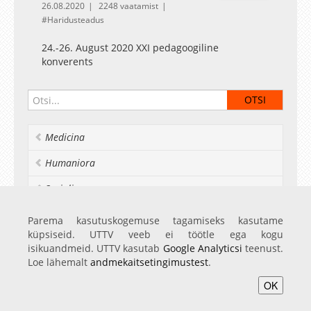
26.08.2020
2248 vaatamist
Haridusteadus
24.-26. August 2020 XXI pedagoogiline
konverents
Medicina
Humaniora
Socialia
Realia et naturalia
Parema kasutuskogemuse tagamiseks kasutame
küpsiseid. UTTV veeb ei töötle ega kogu
Ülikoolist veel
isikuandmeid. UTTV kasutab
Google Analyticsi
teenust.
Loe lähemalt
andmekaitsetingimustest
.
OK
Avaleht
Videod
Fotod
Teenused
Sisene