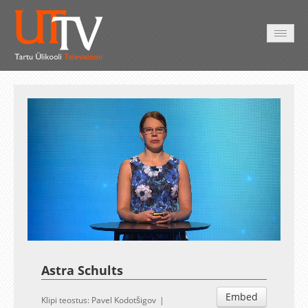
AVALEHT
VIDEOD
FOTOD
TEENUSED
Auto
Loaded
:
Unmute
Esituskiirused
3.54%
Astra Schults
Embed
Klipi teostus: Pavel Kodotšigov