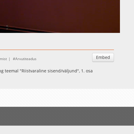
Auto
Esituskiirused
Embed
mist
Arvutiteadus
eng teemal "Riistvaraline sisend/väljund", 1. osa