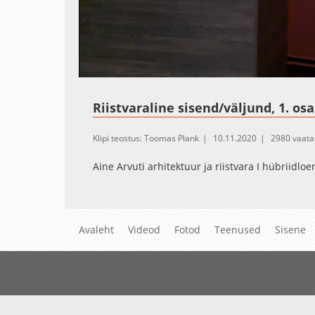
Loaded
:
Unmute
2.89%
Riistvaraline sisend/väljund, 1. osa
Klipi teostus: Toomas Plank
10.11.2020
2980 vaata
Aine Arvuti arhitektuur ja riistvara I hübriidlo
Avaleht
Videod
Fotod
Teenused
Sisene