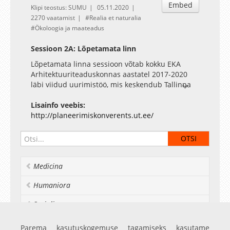
Embed
Klipi teostus: SUMU
05.11.2020
2270 vaatamist
Realia et naturalia
Ökoloogia ja maateadus
Sessioon 2A: Lõpetamata linn
Lõpetamata linna sessioon võtab kokku EKA
Arhitektuuriteaduskonnas aastatel 2017-2020
läbi viidud uurimistöö, mis keskendub Tallinna
linnaehituslikele visioonidele ja ruumilistele
stsenaariumitele lähemas tulevikus. Töö
Lisainfo veebis:
jaguneb kuueks suuremaks alateemaks:
http://planeerimiskonverents.ut.ee/
planeerimispraktikad, paneelelamupiirkonnad,
rohe- ja sinivõrgustikud, keskused, linna
andmed, Tallinna visioon. Neist esimest kahte on
tutvustanud Tartu Planeerimiskonverentsil Johan
Medicina
Tali (2017, Planeerimispraktikad), Toomas
Tammis (2018, Paneelelamurajoonid, Lasnamäe)
Humaniora
ja Damiano Cerrone (2018, Tallinna
paneelelamurajoonide kuvand ja kvaliteedid läbi
Socialia
sotsiaalmeedia). Nüüd tulevad esitlusele
uurimistöö viimased 4 etappi. Esimene uurib
Esinejad: Raul Kalvo, Katrin Koov, Indrek Peil,
Realia et naturalia
Parema kasutuskogemuse tagamiseks kasutame
andmeid, mida linnast on võimalik koguda ja