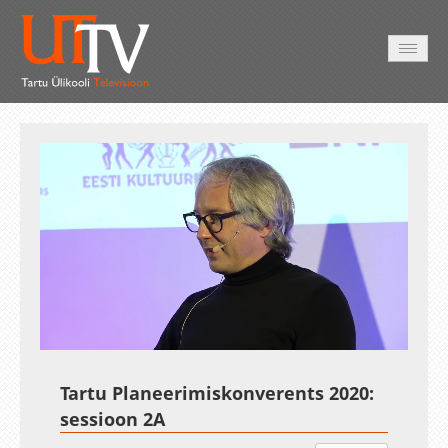
AVALEHT
VIDEOD
FOTOD
TEENUSED
Auto
Loaded
:
Unmute
Esituskiirused
1.44%
Tartu Planeerimiskonverents 2020:
sessioon 2A