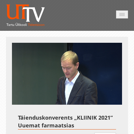
AVALEHT
VIDEOD
FOTOD
TEENUSED
Auto
Loaded
:
Unmute
Esituskiirused
0.26%
Täienduskonverents „KLIINIK 2021“
Uuemat farmaatsias