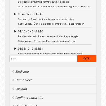
Bioloogiliste ravimite farmatseutilisi aspekte
Ivo Laidmäe, TÜ farmatseutilise nanotehnoloogia kaasprofessor
00:49:37 - 01:16:46
Arengutest RNA-l põhinevate ravimite uuringutes
Taavi Lehto, TÜ molekulaarse biomeditsiini kaasprofessor
01:16:46 - 01:38:10
Patsientide ravimite kasutamise hindamine apteegis
Daisy Volmer, TÜ sotsiaalfarmaatsia kaasprofessor
01:38:10 - 01:55:51
Eakate patsientide ravimite kasutamise hindamine Eesti
üldapteekides 2019-2020 - pilootprojekti tulemused
Anita Tuula, TÜ sotsiaalfarmaatsia doktorant
01:55:51 - 02:15:36
Medicina
Ravimite ja ravimtaimede koostoimed
Humaniora
Ain Raal, TÜ farmakognoosia professor
Socialia
Realia et naturalia