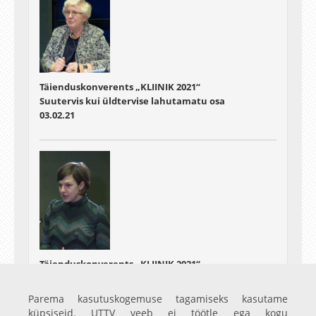
Täienduskonverents „KLIINIK 2021“
Suutervis kui üldtervise lahutamatu osa
03.02.21
Täienduskonverents „KLIINIK 2021“
Kaasasündinud südamerikked –
multidistsiplinaarne probleem ja lähenemine
Parema kasutuskogemuse tagamiseks kasutame
03.02.21
küpsiseid. UTTV veeb ei töötle ega kogu