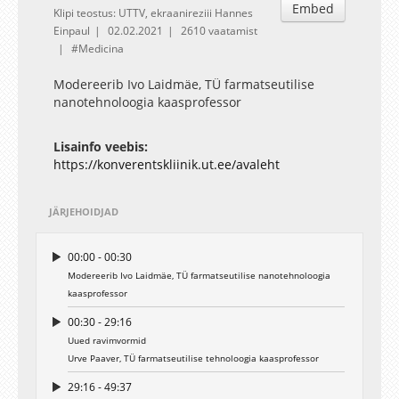
Embed
Klipi teostus: UTTV, ekraanireziii Hannes
Einpaul
02.02.2021
2610 vaatamist
Medicina
Modereerib Ivo Laidmäe, TÜ farmatseutilise
nanotehnoloogia kaasprofessor
Lisainfo veebis:
https://konverentskliinik.ut.ee/avaleht
JÄRJEHOIDJAD
00:00 - 00:30
Modereerib Ivo Laidmäe, TÜ farmatseutilise nanotehnoloogia
kaasprofessor
00:30 - 29:16
Uued ravimvormid
Urve Paaver, TÜ farmatseutilise tehnoloogia kaasprofessor
29:16 - 49:37