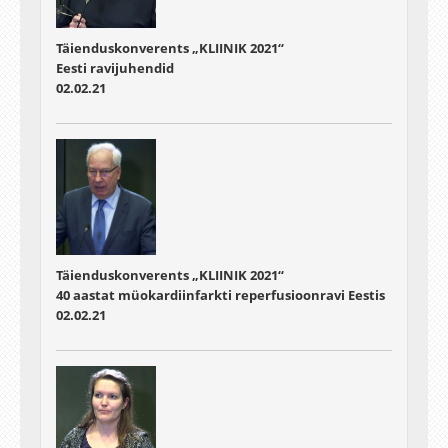
Täienduskonverents „KLIINIK 2021“
Eesti ravijuhendid
02.02.21
Täienduskonverents „KLIINIK 2021“
40 aastat müokardiinfarkti reperfusioonravi Eestis
02.02.21