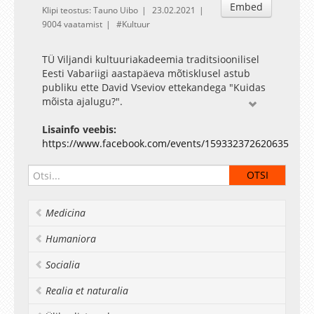
Embed
Klipi teostus: Tauno Uibo
23.02.2021
9004 vaatamist
Kultuur
TÜ Viljandi kultuuriakadeemia traditsioonilisel
Eesti Vabariigi aastapäeva mõtisklusel astub
publiku ette David Vseviov ettekandega "Kuidas
mõista ajalugu?".
David Vseviov on ajaloolane, Eesti
Lisainfo veebis:
kunstiakadeemia emeriitprofessor, armastatud
https://www.facebook.com/events/159332372620635
raadiohääl ja mitmete raamatute, arvukate
teaduslike ning esseistlike artiklite autor.
Pidulikul otseülekandel edastab tervitussõnad
kultuuriakadeemia direktor Juko-Mart Kõlar ning
Medicina
muusikalise vahepalaga astuvad üles akadeemia
üliõpilased.
Humaniora
Socialia
Realia et naturalia