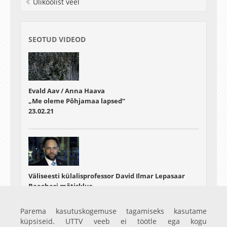
Ülikoolist veel
SEOTUD VIDEOD
Evald Aav / Anna Haava
„Me oleme Põhjamaa lapsed“
23.02.21
Väliseesti külalisprofessor David Ilmar Lepasaar
Beecheri mõtisklus
„Mõtteid lõhenenud intelligentsist“
Eesti Vabariigi 103. aastapäeva puhul
Parema kasutuskogemuse tagamiseks kasutame
23.02.21
küpsiseid. UTTV veeb ei töötle ega kogu