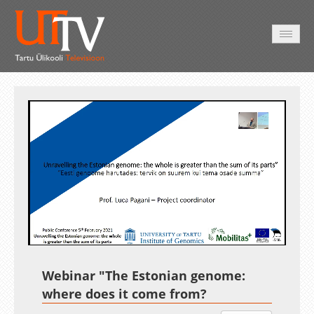
AVALEHT
VIDEOD
FOTOD
TEENUSED
Auto
Loaded
:
Unmute
Esituskiirused
1.29%
Webinar "The Estonian genome:
where does it come from?