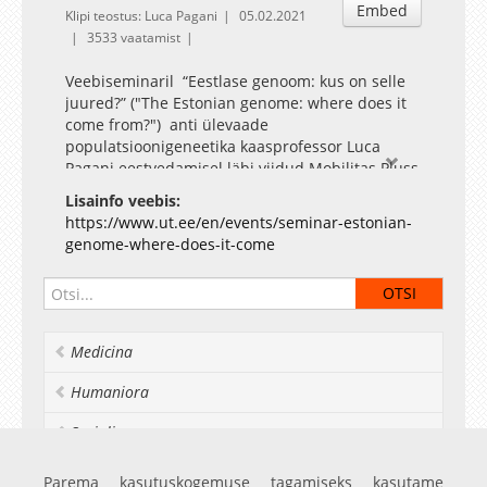
Embed
Klipi teostus: Luca Pagani
05.02.2021
3533 vaatamist
Veebiseminaril “Eestlase genoom: kus on selle
juured?” ("The Estonian genome: where does it
come from?") anti ülevaade
populatsioonigeneetika kaasprofessor Luca
Pagani eestvedamisel läbi viidud Mobilitas Pluss
projekti “Eesti genoome harutades: tervik on
Lisainfo veebis:
suurem kui tema osade summa” põnevamatest
https://www.ut.ee/en/events/seminar-estonian-
tulemustest.
genome-where-does-it-come
Medicina
Humaniora
Socialia
Realia et naturalia
Parema kasutuskogemuse tagamiseks kasutame