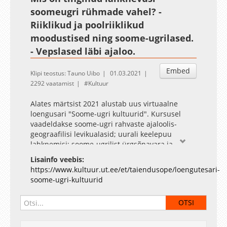
soomeugri rühmade vahel? -
Riiklikud ja poolriiklikud
moodustised ning soome-ugrilased.
- Vepslased läbi ajaloo.
Embed
Klipi teostus: Tauno Uibo
01.03.2021
2292 vaatamist
Kultuur
Alates märtsist 2021 alustab uus virtuaalne
loengusari "Soome-ugri kultuurid". Kursusel
vaadeldakse soome-ugri rahvaste ajaloolis-
geograafilisi levikualasid; uurali keelepuu
lahknemisi; soome-ugrilist ürgsõnavara ja
laensõnakihistusi. Ülevaate saab iga keelerühma
Lisainfo veebis:
kujunemisest, kultuurikontaktidest ning
https://www.kultuur.ut.ee/et/taiendusope/loengutesari-
esmastest kirjalikest ülestähendustest. Samuti
soome-ugri-kultuurid
käsitletakse nende rühmade elatisalasid,
usundit ja rahvakultuuri erijooni. Loengutsükli
lõpuosas keskendutakse keelesugulaste
uuemale ajaloole ja kaasaja valuküsimustele.
Õppejõud: Taisto-Kalevi Raudalainen