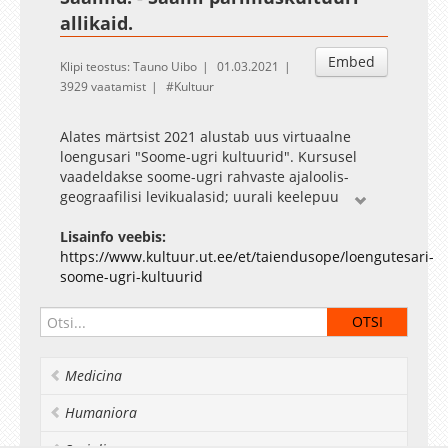
allikaid.
Embed
Klipi teostus: Tauno Uibo
01.03.2021
3929 vaatamist
Kultuur
Alates märtsist 2021 alustab uus virtuaalne
loengusari "Soome-ugri kultuurid". Kursusel
vaadeldakse soome-ugri rahvaste ajaloolis-
geograafilisi levikualasid; uurali keelepuu
lahknemisi; soome-ugrilist ürgsõnavara ja
laensõnakihistusi. Ülevaate saab iga keelerühma
Lisainfo veebis:
kujunemisest, kultuurikontaktidest ning
https://www.kultuur.ut.ee/et/taiendusope/loengutesari-
esmastest kirjalikest ülestähendustest. Samuti
soome-ugri-kultuurid
käsitletakse nende rühmade elatisalasid,
usundit ja rahvakultuuri erijooni. Loengutsükli
lõpuosas keskendutakse keelesugulaste
uuemale ajaloole ja kaasaja valuküsimustele.
Medicina
Õppejõud: Taisto-Kalevi Raudalainen
Humaniora