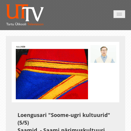
AVALEHT
VIDEOD
FOTOD
TEENUSED
Auto
Loaded
:
Unmute
Esituskiirused
0.31%
Loengusari "Soome-ugri kultuurid"
(5/5)
Saamid. - Saami pärimuskultuuri