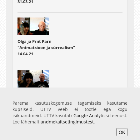
31.03.21
Olga ja Priit Pärn
"Animatsioon ja sürrealism"
14.04.21
Olga ja Priit Pärn
„Animatsioon täna“
Parema kasutuskogemuse tagamiseks kasutame
19.05.21
küpsiseid. UTTV veeb ei töötle ega kogu
isikuandmeid. UTTV kasutab
Google Analyticsi
teenust.
Loe lähemalt
andmekaitsetingimustest
.
OK
Avaleht
Videod
Fotod
Teenused
Sisene