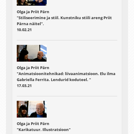
Olga ja Priit Pärn
"Stiliseerimine ja stiil. Kunstniku stiili areng Priit
Pärna näitel".
10.02.21
Olga ja Priit Pärn
"Animatsioonitehnikad: liivaanimatsioon. Elu ilma
Gabriella Ferrita. Lendurid koduteel. "
17.03.21
Olga ja Priit Pärn
"Karikatuur. Illustratsioon"