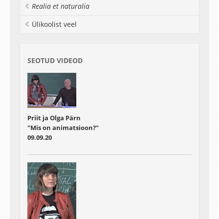
– film –, on Pärnade eesmärgiks tekitada
Realia et naturalia
kursusel osalejates huvi animafilmi vastu ja
Ülikoolist veel
soodustada selle huvi suunamist konkreetsesse
vormi. Loengud, mis käsitlevad animafilmi
loomiseks vajalikke oskusi ja nende õpetamist,
annavad kuulajatele võimaluse protsessis
SEOTUD VIDEOD
aktiivselt osaleda.
Priit ja Olga Pärn
"Mis on animatsioon?"
09.09.20