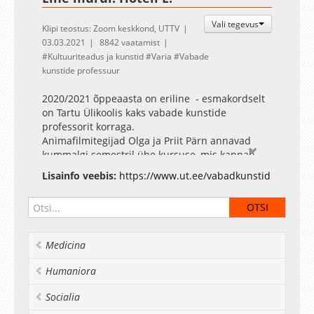
Vali tegevus
Klipi teostus: Zoom keskkond, UTTV
03.03.2021
8842 vaatamist
Kultuuriteadus ja kunstid
Varia
Vabade
kunstide professuur
2020/2021 õppeaasta on eriline - esmakordselt
on Tartu Ülikoolis kaks vabade kunstide
professorit korraga.
Animafilmitegijad Olga ja Priit Pärn annavad
kummalgi semestril ühe kursuse, mis kannab
pealkirja „Animatsioon: seest ja väljast“
Lisainfo veebis:
https://www.ut.ee/vabadkunstid
(HVVK.14.147).
HVVK.14.147
Näidates, millistest osistest animafilm koosneb,
Medicina
milliseid vahendeid soovitud tulemuse
saavutamiseks kasutatakse, mis toimub, kui
Humaniora
liikuv pilt ja heli kokku pannakse, ning
selgitades, kuidas omandada filmitegemise
Socialia
osaoskused ja oskus saada osadest lõpptulemus