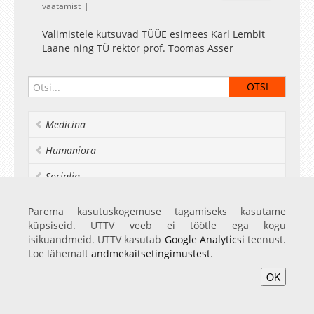
vaatamist
Valimistele kutsuvad TÜÜE esimees Karl Lembit
Laane ning TÜ rektor prof. Toomas Asser
Medicina
Humaniora
Socialia
Realia et naturalia
Parema kasutuskogemuse tagamiseks kasutame
küpsiseid. UTTV veeb ei töötle ega kogu
Ülikoolist veel
isikuandmeid. UTTV kasutab
Google Analyticsi
teenust.
Loe lähemalt
andmekaitsetingimustest
.
OK
Avaleht
Videod
Fotod
Teenused
Sisene