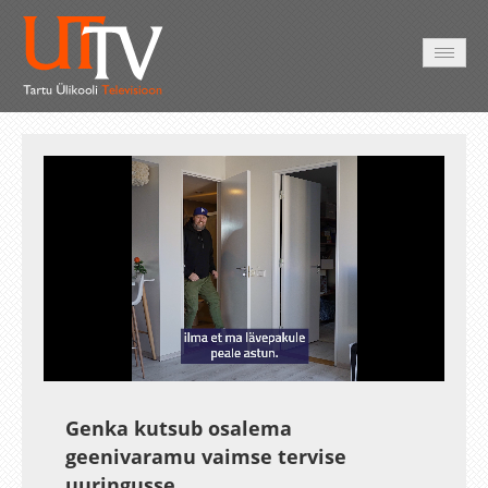
AVALEHT
VIDEOD
FOTOD
TEENUSED
Auto
Loaded
:
Unmute
Esituskiirused
87.40%
Genka kutsub osalema
geenivaramu vaimse tervise
uuringusse