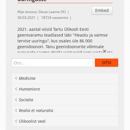
Embed
Klipi teostus: Davai Laama OÜ
30.03.2021
18724 vaatamist
2021. aastal viisid Tartu Ülikooli Eesti
geenivaramu teadlased läbi "Heaolu ja vaimse
tervise uuringu", kus osales üle 86 000
geenidoonori. Tänu geenidoonorite võimsale
panusele saame otsida vastuseid seni vastamata
küsimustele. Näiteks selgitame välja,
missugused geneetilised ja keskkonnast
tulenevad tegurid mõjutavad meie heaolu ja
vaimset tervist ning kuidas erinevad vaimse
Medicina
tervise probleemid tekivad.
Humaniora
Socialia
Realia et naturalia
Ülikoolist veel