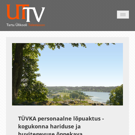
AVALEHT
VIDEOD
FOTOD
TEENUSED
Auto
Loaded
:
Unmute
Esituskiirused
0.28%
TÜVKA personaalne lõpuaktus -
kogukonna hariduse ja
huvitegevuse õppekava