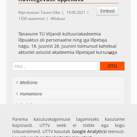
Embed
Klipi teostus: Tauno Uibo
19.06.2021
1330 vaatamist
Kultuur
Tänavune TÜ Viljandi kultuuriakadeemia
lõpuaktus oli personaalne ning iga lõpetaja
nägu. 18. juunist 28. juunini toimunud kaheksal
aktustel astusid akadeemia lõpetajad kursusega
ühiselt rambivalgusesse. Vestlussaate stiilis
pidulikul koosviibimisel sai iga lõpetaja
võimaluse jagada oma mõtteid, ennustada
õnneratta abil tulevikku ning veeta aega kallite
Medicina
kursusekaaslastega. Lõpetajaid tervitasid
kultuuriakadeemia direktor, programmijuhid,
Humaniora
õppejõud ning nooremate kursuste tudengid.
Külalised said aktust otseülekandena jälgida
Socialia
peamaja fuajees ja auditooriumis. Aktuse
korraldusmeeskonda kuulusid akadeemia
Realia et naturalia
Parema kasutuskogemuse tagamiseks kasutame
töötajad ning tantsukunsti, teatrikunsti,
küpsiseid. UTTV veeb ei töötle ega kogu
valguskujunduse ja helitehnoloogia eriala
Ülikoolist veel
isikuandmeid. UTTV kasutab
Google Analyticsi
teenust.
üliõpilased.