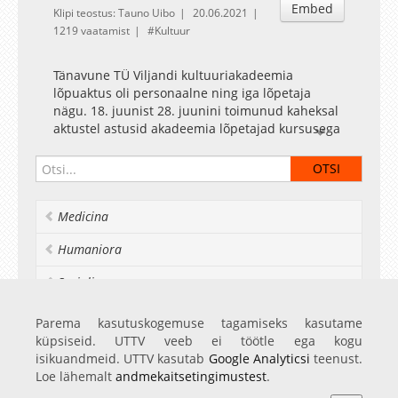
Embed
Klipi teostus: Tauno Uibo
20.06.2021
1219 vaatamist
Kultuur
Tänavune TÜ Viljandi kultuuriakadeemia
lõpuaktus oli personaalne ning iga lõpetaja
nägu. 18. juunist 28. juunini toimunud kaheksal
aktustel astusid akadeemia lõpetajad kursusega
ühiselt rambivalgusesse. Vestlussaate stiilis
pidulikul koosviibimisel sai iga lõpetaja
võimaluse jagada oma mõtteid, ennustada
õnneratta abil tulevikku ning veeta aega kallite
Medicina
kursusekaaslastega. Lõpetajaid tervitasid
kultuuriakadeemia direktor, programmijuhid,
Humaniora
õppejõud ning nooremate kursuste tudengid.
Külalised said aktust otseülekandena jälgida
Socialia
peamaja fuajees ja auditooriumis. Aktuse
korraldusmeeskonda kuulusid akadeemia
Realia et naturalia
Parema kasutuskogemuse tagamiseks kasutame
töötajad ning tantsukunsti, teatrikunsti,
küpsiseid. UTTV veeb ei töötle ega kogu
valguskujunduse ja helitehnoloogia eriala
Ülikoolist veel
isikuandmeid. UTTV kasutab
Google Analyticsi
teenust.
üliõpilased.
Loe lähemalt
andmekaitsetingimustest
.
Kultuuriakadeemia lõpetas tänavu 112 lõpetajat: