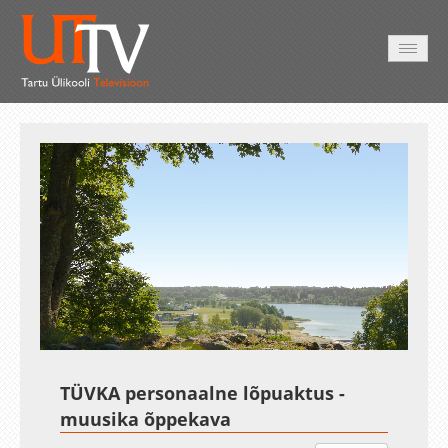
AVALEHT
VIDEOD
FOTOD
TEENUSED
Auto
Loaded
:
Unmute
Esituskiirused
0.40%
TÜVKA personaalne lõpuaktus -
muusika õppekava