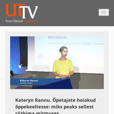
AVALEHT
VIDEOD
FOTOD
TEENUSED
Auto
Loaded
:
Unmute
Esituskiirused
4.19%
Kateryn Rannu. Õpetajate hoiakud
õppekeeltesse: miks peaks sellest
rääkima mitmuses