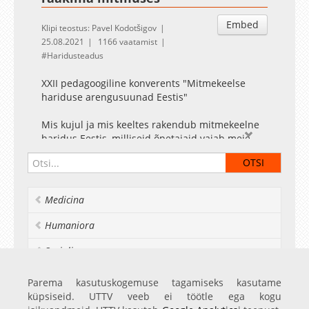
Embed
Klipi teostus: Pavel Kodotšigov
25.08.2021
1166 vaatamist
Haridusteadus
XXII pedagoogiline konverents "Mitmekeelse
hariduse arengusuunad Eestis"
Mis kujul ja mis keeltes rakendub mitmekeelne
haridus Eestis, milliseid õpetajaid vajab meie
haridussüsteem selleks, et toetada lapsi, kes
õpivad mitmekeelses klassis?
Tartu Ülikooli Narva kolledži XXII pedagoogiline
Medicina
konverents “Mitmekeelse hariduse
arengusuunad Eestis” toimub hübriidkujul
Humaniora
25.-26. augustil 2021, pakkudes osalejatele nii
ekraani taga kui ka kohapeal võimalust arutada
Socialia
mitmekeelse hariduse rakendamist puudutavaid
aspekte, sh rääkida eesti keeletehnoloogia
Realia et naturalia
Parema kasutuskogemuse tagamiseks kasutame
olemusest ja selle rollist ühiskonnas, teise ja
küpsiseid. UTTV veeb ei töötle ega kogu
Ülikoolist veel
võõrkeele õpetamise metoodikast, õpilaste