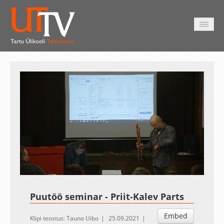
AVALEHT
VIDEOD
FOTOD
TEENUSED
Auto
Loaded
:
Unmute
Esituskiirused
3.07%
Puutöö seminar - Priit-Kalev Parts
Embed
Klipi teostus: Tauno Uibo
25.09.2021