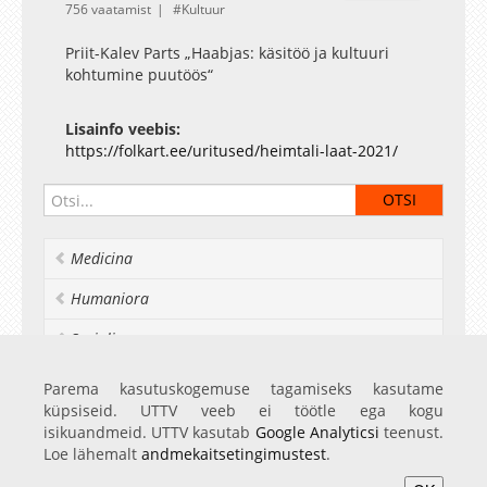
756 vaatamist
Kultuur
Priit-Kalev Parts „Haabjas: käsitöö ja kultuuri
kohtumine puutöös“
Lisainfo veebis:
https://folkart.ee/uritused/heimtali-laat-2021/
Medicina
Humaniora
Socialia
Realia et naturalia
Parema kasutuskogemuse tagamiseks kasutame
küpsiseid. UTTV veeb ei töötle ega kogu
Ülikoolist veel
isikuandmeid. UTTV kasutab
Google Analyticsi
teenust.
Loe lähemalt
andmekaitsetingimustest
.