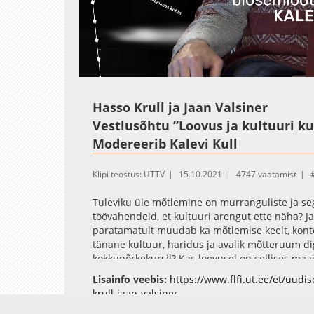
Loaded
:
Unmute
0.38%
Hasso Krull ja Jaan Valsiner
Vestlusõhtu ”Loovus ja kultuuri ku
Modereerib Kalevi Kull
Klipi teostus: UTTV
15.10.2021
4747 vaatamist
Tuleviku üle mõtlemine on murranguliste ja se
töövahendeid, et kultuuri arengut ette näha? J
paratamatult muudab ka mõtlemise keelt, kont
tänane kultuur, haridus ja avalik mõtteruum dig
kokkupõrkekursil? Kas loovusel on sellises maa
aegadesse selgust tuua. Või ei olegi nii palju u
Lisainfo veebis:
https://www.flfi.ut.ee/et/uudi
müütilisi narratiive. Kuidas näha episteemi se
krull-jaan-valsiner