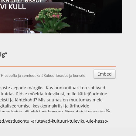
Auto
Esituskiirused
lg”
Embed
Filosoofia ja semiootika
Kultuuriteadus ja kunstid
gaste aegade märgiks. Kas humanitaaril on sobivaid
a kuidas üldse mõelda tulevikust, mille kättejõudmine
eksti ja lähtekohti? Mis suunas on muutumas meie
italiseerumise, keskkonnakriisi ja ärihuvide
ilmas kohta või ehk just loovus võimaldabki segastesse
ut ning kultuur kordab ikka oma tsüklilisi mustreid ja
sed/vestlusohtul-arutavad-kultuuri-tuleviku-ule-hasso-
rva taha?