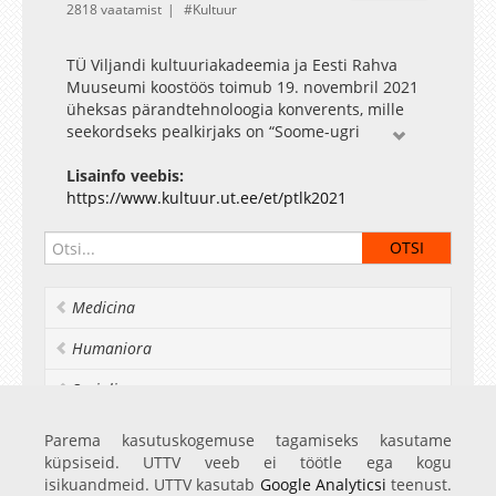
2818 vaatamist
Kultuur
TÜ Viljandi kultuuriakadeemia ja Eesti Rahva
Muuseumi koostöös toimub 19. novembril 2021
üheksas pärandtehnoloogia konverents, mille
seekordseks pealkirjaks on “Soome-ugri
dialoogid. Kogud ja kogumine”. Ettekandepäeval
tutvustatakse Eesti, Soome, Venemaa ja Ungari
Lisainfo veebis:
muuseumites peituvaid soome-ugri kogusid ja
https://www.kultuur.ut.ee/et/ptlk2021
nende kujunemislugu. Konverentsi laiemaks
eesmärgiks on inspireerida kuulajaid neid
rohkem oma uurimis- ja loometöös kasutama.
Konverentsi lõpus toimub käsitööteadusliku
Medicina
aastakirja Studia Vernacula uue numbri “Luubi
all”, Eesti Rahva Muuseumi aastaraamatu ja
Humaniora
Udmurdi välitööde raamatu esitlused ning Anu
Raua nimelise stipendiumi üleandmine.
Socialia
Konverentsi raames saab tutvuda Eesti Rahva
Muuseumi poolt välja antud soome-ugri alase
Realia et naturalia
Parema kasutuskogemuse tagamiseks kasutame
kirjanduse, kultuuripärandi loovrakenduste
küpsiseid. UTTV veeb ei töötle ega kogu
magistrantide uurimisprojektide ja Rein Marani
Ülikoolist veel
isikuandmeid. UTTV kasutab
Google Analyticsi
teenust.
fotonäitusega “Hõimude hällimail”.