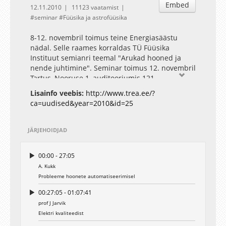
Embed
12.11.2010
11123 vaatamist
seminar
Füüsika ja astrofüüsika
8-12. novembril toimus teine Energiasäästu
nädal. Selle raames korraldas TÜ Füüsika
Instituut semianri teemal "Arukad hooned ja
nende juhtimine". Seminar toimus 12. novembril
Tartus, Nooruse 1, auditooriumis 121
Lisainfo veebis:
http://www.trea.ee/?
ca=uudised&year=2010&id=25
JÄRJEHOIDJAD
00:00 - 27:05
A. Kukk
Probleeme hoonete automatiseerimisel
00:27:05 - 01:07:41
prof J Jarvik
Elektri kvaliteedist