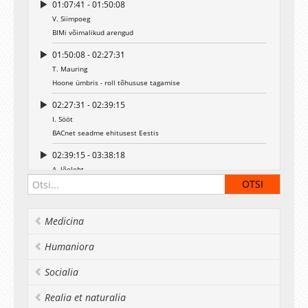
01:07:41 - 01:50:08
V. Siimpoeg
BIMi võimalikud arengud
01:50:08 - 02:27:31
T. Mauring
Hoone ümbris - roll tõhususe tagamise
02:27:31 - 02:39:15
I. Sööt
BACnet seadme ehitusest Eestis
02:39:15 - 03:38:18
A. Jõeleht
Soojuspuuraugud Eestis ja mujal
Medicina
Humaniora
Socialia
Realia et naturalia