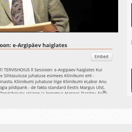
Auto
Esituskiirused
ioon: e-Argipäev haiglates
Embed
TERVISHOIUS ll Sessioon: e-Argipäev haiglates Kui
se Sihtasutuse juhatuse esimees Kliinikumi eHI -
asto, Kliinikumi juhatuse liige Kliinikumi eLabor Anu
gia pildipank - de fakto standard Eestis Margus Ulst,
-Tervishoiule: visioon ja kogemus Hannes Danilov, Eesti