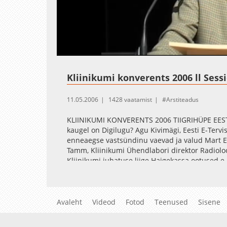
Loaded
:
Unmute
75.59%
Kliinikumi konverents 2006
ll Sess
11.05.2006
1428 vaatamist
Arstiteadus
KLIINIKUMI KONVERENTS 2006 TIIGRIHÜPE EESTI 
kaugel on Digilugu? Agu Kivimägi, Eesti E-Tervi
enneaegse vastsündinu vaevad ja valud Mart Ein
Tamm, Kliinikumi Ühendlabori direktor Radioloo
Kliinikumi juhatuse liige Haigekassa ootused e
Haigekassa juhatuse esimees
Avaleht
Videod
Fotod
Teenused
Sisene