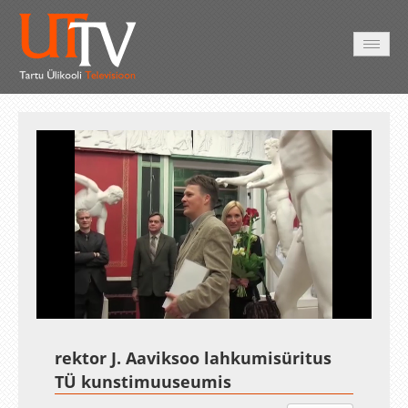
AVALEHT
VIDEOD
FOTOD
TEENUSED
Auto
Loaded
:
Unmute
Esituskiirused
1.34%
rektor J. Aaviksoo lahkumisüritus
TÜ kunstimuuseumis