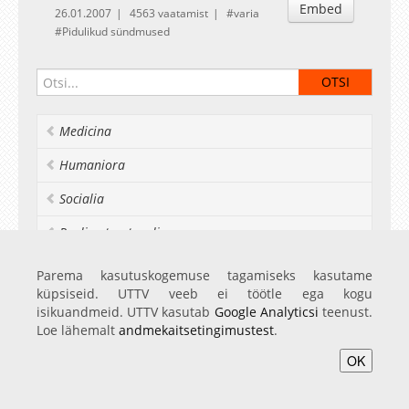
Embed
26.01.2007
4563 vaatamist
varia
Pidulikud sündmused
Medicina
Humaniora
Socialia
Realia et naturalia
Ülikoolist veel
Parema kasutuskogemuse tagamiseks kasutame
küpsiseid. UTTV veeb ei töötle ega kogu
isikuandmeid. UTTV kasutab
Google Analyticsi
teenust.
Loe lähemalt
andmekaitsetingimustest
.
Avaleht
Videod
Fotod
Teenused
Sisene
OK