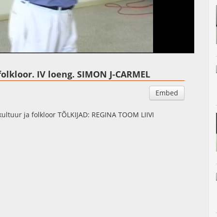
Auto
Esituskiirused
folkloor. IV loeng. SIMON J-CARMEL
Embed
ultuur ja folkloor TÕLKIJAD: REGINA TOOM LIIVI