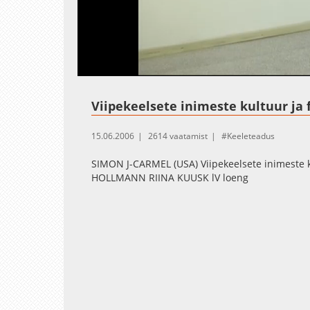
Loaded
:
Unmute
1.10%
Viipekeelsete inimeste kultuur ja 
15.06.2006
2614 vaatamist
Keeleteadus
SIMON J-CARMEL (USA) Viipekeelsete inimeste k
HOLLMANN RIINA KUUSK lV loeng