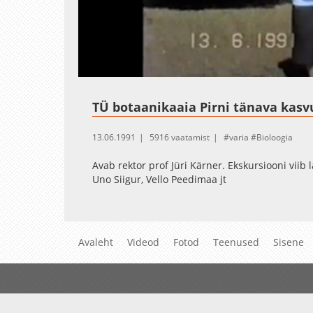
Loaded
:
Unmute
4.51%
TÜ botaanikaaia Pirni tänava kasv
13.06.1991
5916 vaatamist
varia
Bioloogia
Avab rektor prof Jüri Kärner. Ekskursiooni viib 
Uno Siigur, Vello Peedimaa jt
Avaleht
Videod
Fotod
Teenused
Sisene