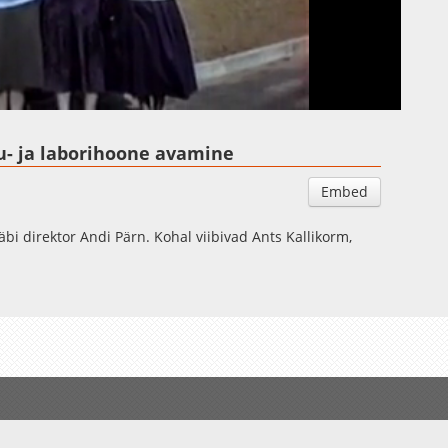
Auto
Esituskiirused
u- ja laborihoone avamine
Embed
läbi direktor Andi Pärn. Kohal viibivad Ants Kallikorm,