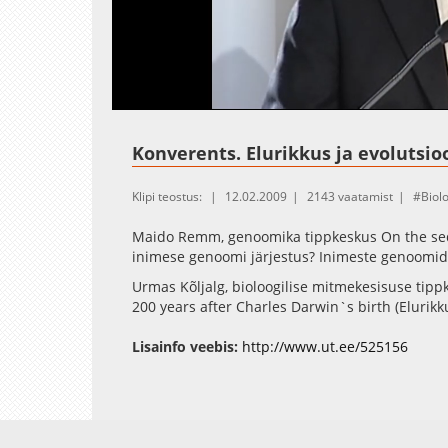
Loaded
:
Unmute
57.23%
Konverents. Elurikkus ja evolutsio
Klipi teostus:
12.02.2009
2143 vaatamist
Biol
Maido Remm, genoomika tippkeskus On the seq
inimese genoomi järjestus? Inimeste genoomid
Urmas Kõljalg, bioloogilise mitmekesisuse tip
200 years after Charles Darwin`s birth (Elurikk
Darwini sündi)
Lisainfo veebis:
http://www.ut.ee/525156