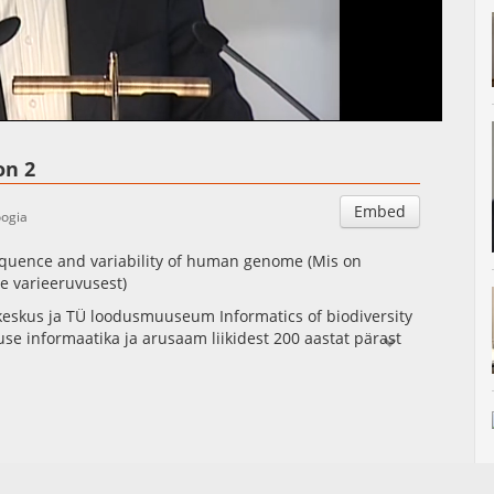
Auto
Esituskiirused
on 2
Embed
oogia
uence and variability of human genome (Mis on
e varieeruvusest)
pkeskus ja TÜ loodusmuuseum Informatics of biodiversity
use informaatika ja arusaam liikidest 200 aastat pärast