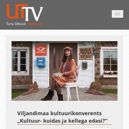
AVALEHT
VIDEOD
FOTOD
TEENUSED
Auto
Loaded
:
Unmute
Esituskiirused
0.11%
Viljandimaa kultuurikonverents
„Kultuur- kuidas ja kellega edasi?“