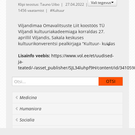
Vali tegevus
Klipi teostus: Tauno Uibo
27.04.2022
1456 vaatamist
Kultuur
Viljandimaa Omavalitsuste Liit koostöös TÜ
Viljandi kultuuriakadeemiaga korraldas 27.
aprillil Viljandis, Sakala keskuses
kultuurikonverentsi pealkirjaga “Kultuur- kuidas
ja kellega edasi?”
Konverentsi modereeris TÜVKA
Lisainfo veebis:
https://www.vol.ee/et/uudised-
kultuurikorralduse õppekava programmijuht
ja-
Jorma Sarv.
teated/-/asset_publisher/SJL34luhpf9H/content/id/341059
Konverents koosneb neljast plokist:
10.00-10.30 kogunemine
10.30 Konverentsi avamine
Medicina
10.45
I. Kultuuri tuum
Humaniora
Toomas Kiho/kultuuriajakirja Akadeemia
peatoimetaja
Socialia
Anu Raud/ tekstiilikunstnik, emeriitprofessor
11.35 Muusikaline tervitus
Realia et naturalia
11.45 Paus