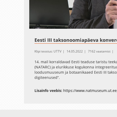
Loaded
:
Unmute
0.16%
Eesti III taksonoomiapäeva konver
Klipi teostus: UTTV
14.05.2022
7162 vaatamist
14. mail korraldavad Eesti teaduse taristu tee
(NATARC) ja elurikkuse kogukonna integreeritud
loodusmuuseum ja botaanikaaed Eesti III taks
digiteenused“.
Lisainfo veebis:
https://www.natmuseum.ut.ee/
Avaleht
Videod
Fotod
Teenused
Sisene