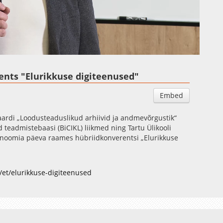
Auto
Esituskiirused
ents "Elurikkuse digiteenused"
Embed
kaardi „Loodusteaduslikud arhiivid ja andmevõrgustik“
 teadmistebaasi (BiCIKL) liikmed ning Tartu Ülikooli
onoomia päeva raames hübriidkonverentsi „Elurikkuse
et/elurikkuse-digiteenused