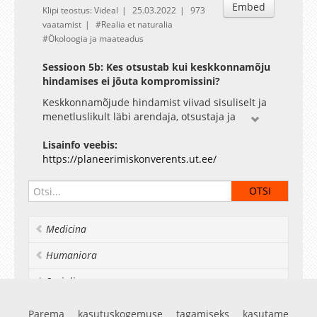
Embed
Klipi teostus: Videal
25.03.2022
973
vaatamist
Realia et naturalia
Ökoloogia ja maateadus
Sessioon 5b: Kes otsustab kui keskkonnamõju
hindamises ei jõuta kompromissini?
Keskkonnamõjude hindamist viivad sisuliselt ja
menetluslikult läbi arendaja, otsustaja ja
keskkonnaekspert. Kõigil on siin seadusest ja
positsioonist tulenev kindel roll ja vastutus.
Lisainfo veebis:
Paraku on sagenenud olukorrad, kus
https://planeerimiskonverents.ut.ee/
keskkonnaekspertidele langeb
ebaproportsionaalselt suur koorem ning neilt
oodatakse riiklike huvide tasakaalustamist, et
mitte öelda lausa poliitika kujundamist. Näiteid
Medicina
leiab nii taastuvenergeetika, muinsuskaitse,
riigikaitse ja looduskaitse teemadel. See trend
Humaniora
on ajas kasvanud, kus erinevate riigiasutuste
suunised keskkonnamõju hindamistele on
Socialia
vastuolulised ning pole selge, mis on riiklik
prioriteet. Tundub, et keskkonnaekspertidel on
Realia et naturalia
Parema kasutuskogemuse tagamiseks kasutame
ülesanne joosta korraga nii paremale kui