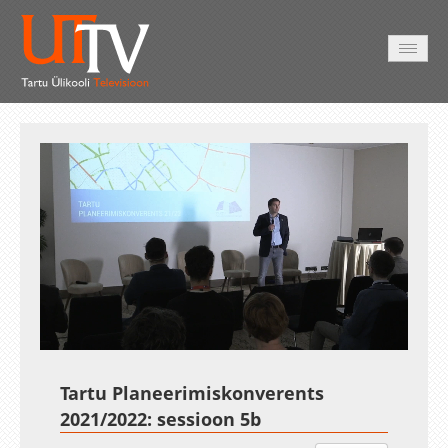
AVALEHT
VIDEOD
FOTOD
TEENUSED
Auto
Loaded
:
Unmute
Esituskiirused
0.36%
Tartu Planeerimiskonverents
2021/2022: sessioon 5b