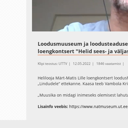
Loaded
:
Unmute
0.40%
Loodusmuuseum ja loodusteadused 
loengkontsert "Helid sees- ja välj
Klipi teostus: UTTV
12.05.2022
1846 vaatamist
Helilooja Märt-Matis Lille loengkontsert loodu
„Lindudele“ ettekanne. Kaasa teeb Vambola Kri
„Muusika on midagi inimeseks olemisest lahuta
muusikast väljapoole? Mida on vaja, et helisid
väljapoole jäävat helimaailma võiks ka käsitle
Lisainfo veebis:
https://www.natmuseum.ut.ee
selliseid küsimusi ikka püsitatanud ja mitmed
vastuseid otsinud.“ – helilooja Märt-Matis Lill