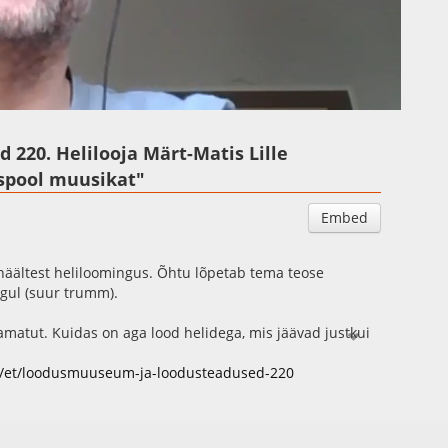
Auto
Esituskiirused
220. Helilooja Märt-Matis Lille
aspool muusikat"
Embed
shäältest heliloomingus. Õhtu lõpetab tema teose
gul (suur trumm).
matut. Kuidas on aga lood helidega, mis jäävad justkui
 muusikana kuulda? Kas inimtegevusest- ja tunnetusest
da esteetilise nähtusena? Kaasaegne helilooming on
/et/loodusmuuseum-ja-loodusteadused-220
 heliloojad - sealhulgas ka mina - oma loomingu kaudu