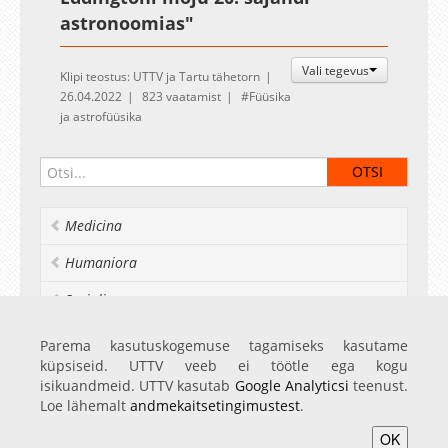
astronoomias"
Vali tegevus
Klipi teostus: UTTV ja Tartu tähetorn
26.04.2022
823 vaatamist
Füüsika
ja astrofüüsika
Medicina
Humaniora
Socialia
Realia et naturalia
Parema kasutuskogemuse tagamiseks kasutame
küpsiseid. UTTV veeb ei töötle ega kogu
Ülikoolist veel
isikuandmeid. UTTV kasutab
Google Analyticsi
teenust.
Loe lähemalt
andmekaitsetingimustest
.
OK