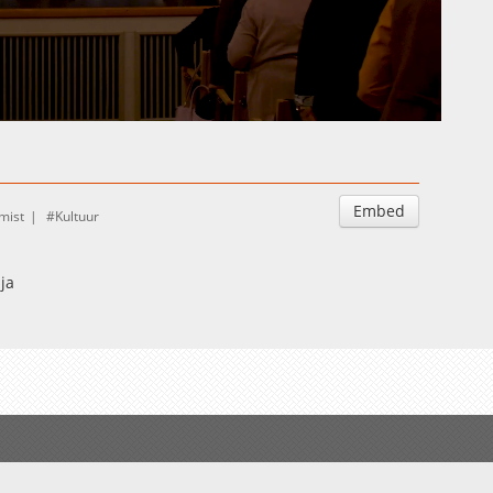
Auto
Esituskiirused
Embed
mist
Kultuur
ja