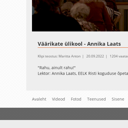
Loaded
:
Unmute
0.40%
Väärikate ülikool - Annika Laats
Klipi teostus: Maritta Anton
20.09.2022
1204 vaata
"Rahu, ainult rahu!"
Lektor: Annika Laats, EELK Risti koguduse õpeta
Avaleht
Videod
Fotod
Teenused
Sisene