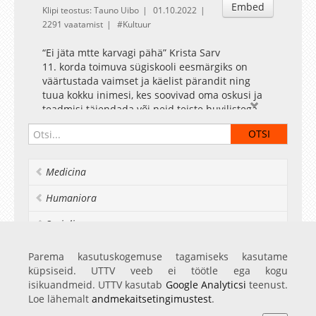
Embed
Klipi teostus: Tauno Uibo
01.10.2022
2291 vaatamist
Kultuur
“Ei jäta mtte karvagi pähä” Krista Sarv
11. korda toimuva sügiskooli eesmärgiks on
väärtustada vaimset ja käelist pärandit ning
tuua kokku inimesi, kes soovivad oma oskusi ja
teadmisi täiendada või neid teiste huvilistega
jagada. Seekord keskendutakse
traditsioonilistele naturaalsetele materjalidele
nagu nahk ja karvad ja juhitakse tähelepanu
nende olulisele rollile ja rikkalikele
Medicina
kasutusvõimalustele nii minevikus kui ka
kaasajal, andes samas ülevaate tänapäevastest
Humaniora
looduslikest kiududest alternatiivsete
materjalide kasutusvõimalustest.
Socialia
Realia et naturalia
Parema kasutuskogemuse tagamiseks kasutame
küpsiseid. UTTV veeb ei töötle ega kogu
Ülikoolist veel
isikuandmeid. UTTV kasutab
Google Analyticsi
teenust.
Loe lähemalt
andmekaitsetingimustest
.