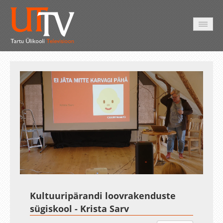
AVALEHT
VIDEOD
FOTOD
TEENUSED
Auto
Loaded
:
Unmute
Esituskiirused
2.37%
Kultuuripärandi loovrakenduste
sügiskool - Krista Sarv