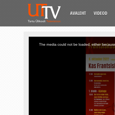
AVALEHT
VIDEOD
This
is
a
The media could not be loaded, either because 
modal
window.