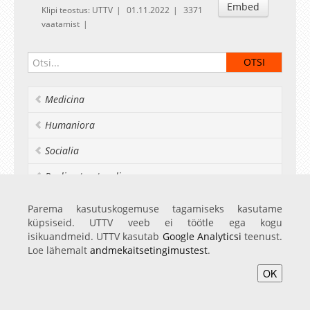
Embed
Klipi teostus: UTTV
01.11.2022
3371
vaatamist
Medicina
Humaniora
Socialia
Realia et naturalia
Ülikoolist veel
Parema kasutuskogemuse tagamiseks kasutame
küpsiseid. UTTV veeb ei töötle ega kogu
isikuandmeid. UTTV kasutab
Google Analyticsi
teenust.
Loe lähemalt
andmekaitsetingimustest
.
Avaleht
Videod
Fotod
Teenused
Sisene
OK