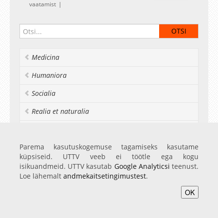
vaatamist
Medicina
Humaniora
Socialia
Realia et naturalia
Ülikoolist veel
Parema kasutuskogemuse tagamiseks kasutame
küpsiseid. UTTV veeb ei töötle ega kogu
isikuandmeid. UTTV kasutab
Google Analyticsi
teenust.
Avaleht
Videod
Fotod
Teenused
Sisene
Loe lähemalt
andmekaitsetingimustest
.
OK