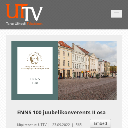
AVALEHT
VIDEOD
FOTOD
TEENUSED
Auto
Loaded
:
Unmute
Esituskiirused
0.28%
ENNS 100 juubelikonverents II osa
Embed
Klipi teostus: UTTV
23.09.2022
565