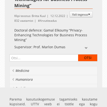
Mining”
Vali tegevus
Klipi teostus: Britta Kuul
12.12.2022
832 vaatamist
Arvutiteadus
Doctoral defence: Gamal Elkoumy “Privacy-
Enhancing Technologies for Business Process
Mining”
Supervisor: Prof. Marlon Dumas
Opponents: Junior Prof. Han van der Aa,
University of Mannheim (Germany); Assistant
Prof. Marwan Hassani, Eindhoven University of
Technology (Netherlands).
Medicina
Humaniora
Socialia
Realia et naturalia
Parema kasutuskogemuse tagamiseks kasutame
küpsiseid. UTTV veeb ei töötle ega kogu
Ülikoolist veel