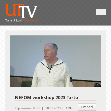
AVALEHT
VIDEOD
FOTOD
TEENUSED
Auto
Loaded
:
Unmute
Esituskiirused
0.26%
NEFOM workshop 2023 Tartu
Embed
Klipi teostus: UTTV
18.01.2023
4198