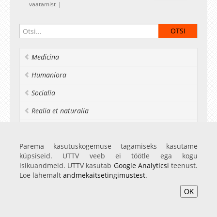
vaatamist
Medicina
Humaniora
Socialia
Realia et naturalia
Ülikoolist veel
Parema kasutuskogemuse tagamiseks kasutame
küpsiseid. UTTV veeb ei töötle ega kogu
isikuandmeid. UTTV kasutab
Google Analyticsi
teenust.
Avaleht
Videod
Fotod
Teenused
Sisene
Loe lähemalt
andmekaitsetingimustest
.
OK