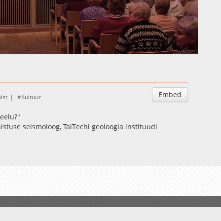
Auto
Esituskiirused
Embed
ist
Kultuur
eelu?"
nistuse seismoloog, TalTechi geoloogia instituudi