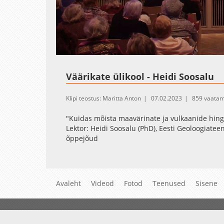
Loaded
:
Unmute
0.42%
Väärikate ülikool - Heidi Soosalu
Klipi teostus: Maritta Anton
07.02.2023
859 vaatam
"Kuidas mõista maavärinate ja vulkaanide hing
Lektor: Heidi Soosalu (PhD), Eesti Geoloogiatee
õppejõud
Avaleht
Videod
Fotod
Teenused
Sisene