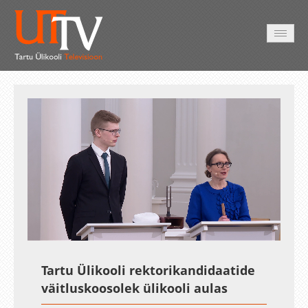
AVALEHT
VIDEOD
FOTOD
TEENUSED
Auto
Loaded
:
Unmute
Esituskiirused
0.23%
Tartu Ülikooli
rektorikandidaatide
väitluskoosolek ülikooli aulas