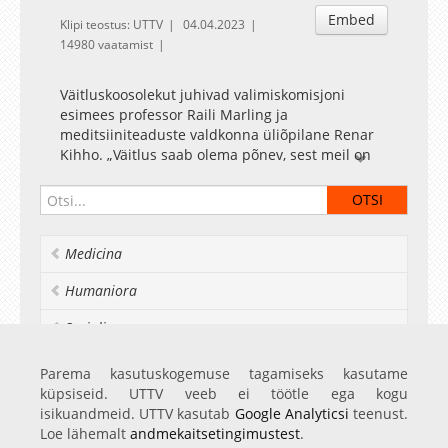
Embed
Klipi teostus: UTTV
04.04.2023
14980 vaatamist
Väitluskoosolekut juhivad valimiskomisjoni
esimees professor Raili Marling ja
meditsiiniteaduste valdkonna üliõpilane Renar
Kihho. „Väitlus saab olema põnev, sest meil on
kolm tugevat kandidaati, kellest igaühel on
ülikooli tulevikust omanäoline ettekujutus,“
sõnas Marling.
Igal kandidaadil on väitluskoosoleku alguses
Medicina
kuni seitse minutit oma programmi
seisukohtade tutvustamiseks. Sellele järgneb
Humaniora
debatt, mille käigus käsitletakse ülikooli
arengukava põhipunkte ja esitatakse
Socialia
ülikoolipere saadetud küsimusi. Üksteisele
saavad küsimusi esitada ka kandidaadid ja
Realia et naturalia
Parema kasutuskogemuse tagamiseks kasutame
debati lõpus saavad sõna saalisviibijad.
küpsiseid. UTTV veeb ei töötle ega kogu
Ülikoolist veel
isikuandmeid. UTTV kasutab
Google Analyticsi
teenust.
Kõigil ülikoolipere liikmetel on võimalus saata
Loe lähemalt
andmekaitsetingimustest
.
30. märtsini rektorikandidaatidele küsimusi