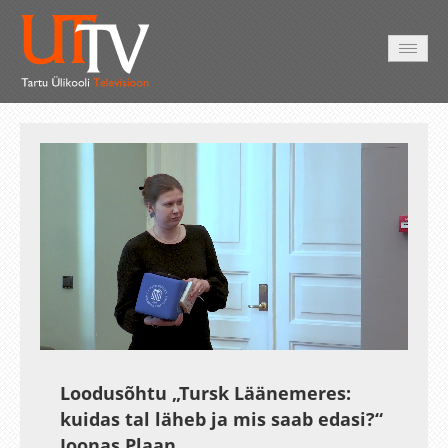
AVALEHT
VIDEOD
FOTOD
TEENUSED
Auto
Loaded
:
Unmute
Esituskiirused
0.45%
Loodusõhtu „Tursk Läänemeres:
kuidas tal läheb ja mis saab edasi?“
Joonas Plaan