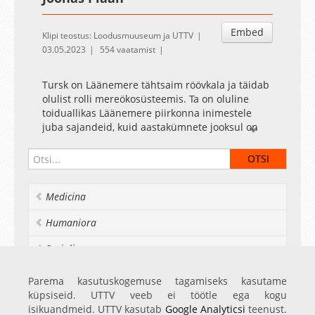
Embed
Klipi teostus: Loodusmuuseum ja UTTV
03.05.2023
554 vaatamist
Tursk on Läänemere tähtsaim röövkala ja täidab
olulist rolli mereökosüsteemis. Ta on oluline
toiduallikas Läänemere piirkonna inimestele
juba sajandeid, kuid aastakümnete jooksul on
tursavaru drastiliselt vähenenud. Loodusõhtul
räägib Joonas Plaan tursa olukorrast
Läänemeres, toetudes rahvusvahelise projekti
Return of the cod tulemustele.
Medicina
Joonas Plaan
on Eestimaa Looduse Fondi
Humaniora
jätkusuutliku kalanduse ekspert, kes veab eest
kestlikku kalatoidu juhist Kalafoor ja teeb
Socialia
koostööd Läänemere-äärsete
keskkonnaühendustega. Ta on aktiivne liige
Realia et naturalia
Parema kasutuskogemuse tagamiseks kasutame
rahvusvahelises uurimisorganisatsioonis Too Big
küpsiseid. UTTV veeb ei töötle ega kogu
To Ignore, mis tegeleb rannakalanduse kaitsmise
Ülikoolist veel
isikuandmeid. UTTV kasutab
Google Analyticsi
teenust.
ja säästliku kalanduse edendamisega. Lisaks