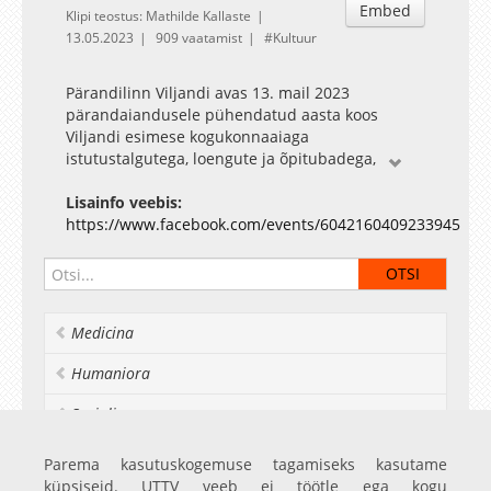
Embed
Klipi teostus: Mathilde Kallaste
13.05.2023
909 vaatamist
Kultuur
Pärandilinn Viljandi avas 13. mail 2023
pärandaiandusele pühendatud aasta koos
Viljandi esimese kogukonnaaiaga
istutustalgutega, loengute ja õpitubadega,
taimeretkede ning rohelaadaga et väärtustada
taimede liigirikkust ajalooliste aiapidamise
Lisainfo veebis:
viisidega ning juhtida tähelepanu vanaemade
https://www.facebook.com/events/6042160409233945
aedades kasvanud taimesortidele. TÜ Viljandi
kultuuriakadeemia koordineerib UNESCO
loovlinnade võrgustikku (käsitöö- ja
rahvakunstilinnade kategooria) kuuluva
Medicina
Pärandilinn Viljandi tegevusi.
Maa ja mulla väestamine taimede abil. Martin
Humaniora
Laansalu, Mahe Eeriksaare
Socialia
Realia et naturalia
Parema kasutuskogemuse tagamiseks kasutame
küpsiseid. UTTV veeb ei töötle ega kogu