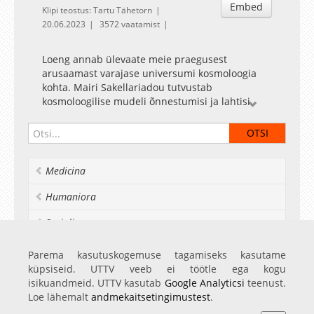
Embed
Klipi teostus: Tartu Tähetorn
20.06.2023
3572 vaatamist
Loeng annab ülevaate meie praegusest
arusaamast varajase universumi kosmoloogia
kohta. Mairi Sakellariadou tutvustab
kosmoloogilise mudeli õnnestumisi ja lahtisi
probleeme ning vaatluste ja katsete rolli, mille
suhtes me oma teooriaid testime.
Professor esitleb astrofüüsika, kõrgete energiate
füüsika ja gravitatsiooniteooriate vastastikust
Medicina
mõju, mille eesmärk on lahti harutada meie
universumi saladused, ning rõhutab vajadust
Humaniora
teooria järele, mis hõlmaks kvantmehaanikat ja
üldrelatiivsusteooriat.
Socialia
Mairi Sakellariado
u on füüsikateoreetik, kes
Realia et naturalia
Parema kasutuskogemuse tagamiseks kasutame
tegeleb osakestefüüsika, gravitatsiooni ja
küpsiseid. UTTV veeb ei töötle ega kogu
kosmoloogiaga, keskendudes varajase
Ülikoolist veel
isikuandmeid. UTTV kasutab
Google Analyticsi
teenust.
universumi füüsikale. Ta õppis Ateena ülikoolis
Loe lähemalt
andmekaitsetingimustest
.
matemaatikat ja seejärel Cambridge'i ülikooli
astronoomiainstituudis astrofüüsikat.