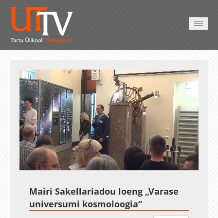
AVALEHT
VIDEOD
FOTOD
TEENUSED
Auto
Loaded
:
Unmute
Esituskiirused
1.33%
Mairi Sakellariadou loeng „Varase
universumi kosmoloogia“