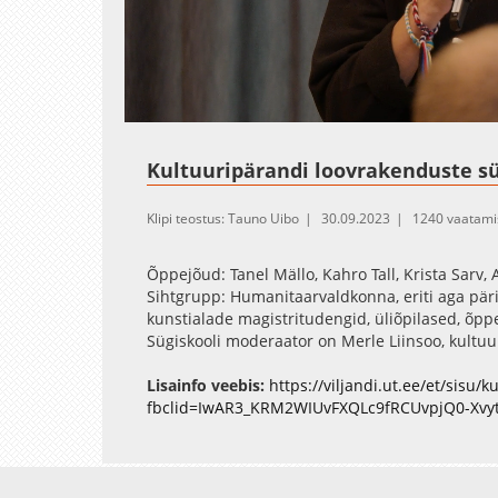
Loaded
:
Unmute
0.18%
Kultuuripärandi loovrakenduste süg
Klipi teostus: Tauno Uibo
30.09.2023
1240 vaatami
Õppejõud: Tanel Mällo, Kahro Tall, Krista Sarv,
Sihtgrupp: Humanitaarvaldkonna, eriti aga pär
kunstialade magistritudengid, üliõpilased, õppe
Sügiskooli moderaator on Merle Liinsoo, kultu
Päevakava:
Lisainfo veebis:
https://viljandi.ut.ee/et/sisu
fbclid=IwAR3_KRM2WIUvFXQLc9fRCUvpjQ0-Xvy
10.00 – 11.00 Aigar Vaigu “APPI ehk ajaloolise
11.00 – 11.15 Sirutuspaus
11.15 – 12.45 Margus Ott “Materjalism”
Avaleht
Peegeldused 30 minutit
Videod
Fotod
Teenused
Sisene