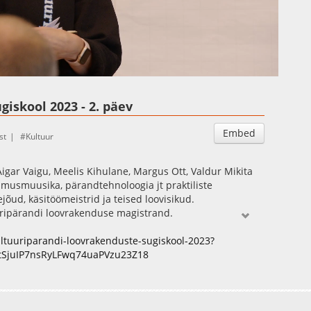
Auto
Esituskiirused
iskool 2023 - 2. päev
Embed
st
Kultuur
 Aigar Vaigu, Meelis Kihulane, Margus Ott, Valdur Mikita
imusmuusika, pärandtehnoloogia jt praktiliste
jõud, käsitöömeistrid ja teised loovisikud.
uripärandi loovrakenduse magistrand.
/kultuuriparandi-loovrakenduste-sugiskool-2023?
tSjuIP7nsRyLFwq74uaPVzu23Z18
 pudru paratamatu ilming”