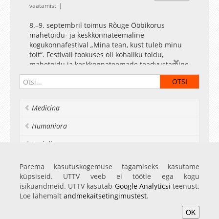
vaatamist
8.–9. septembril toimus Rõuge Ööbikorus
mahetoidu- ja keskkonnateemaline
kogukonnafestival „Mina tean, kust tuleb minu
toit“. Festivali fookuses oli kohaliku toidu,
mahetoidu ja keskkonnateemade teadvustamine
ühiskonnale. Kogukonnafestivali korraldas
Rõuge vallavalitsus koostöös paljude
partneritega. Üritus toimus Lõuna-Eesti
Kogukonnaprogrammi ja Tartu Maailmaülikooli
Medicina
programmi raames, mis kuuluvad Euroopa
kultuuripealinna Tartu 2024 põhiprogrammi.
Humaniora
Socialia
Realia et naturalia
Parema kasutuskogemuse tagamiseks kasutame
küpsiseid. UTTV veeb ei töötle ega kogu
Ülikoolist veel
isikuandmeid. UTTV kasutab
Google Analyticsi
teenust.
Loe lähemalt
andmekaitsetingimustest
.
OK