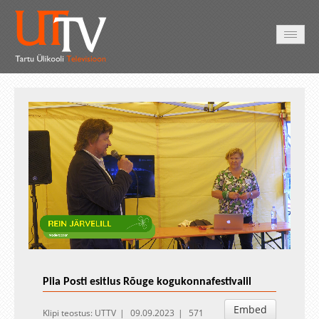
AVALEHT
VIDEOD
FOTOD
TEENUSED
Auto
Loaded
:
Unmute
Esituskiirused
0.37%
Piia Posti esitlus Rõuge kogukonnafestivalil
Embed
Klipi teostus: UTTV
09.09.2023
571