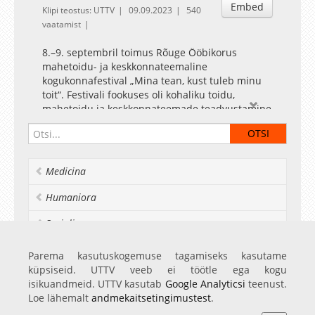
Embed
Klipi teostus: UTTV
09.09.2023
540
vaatamist
8.–9. septembril toimus Rõuge Ööbikorus
mahetoidu- ja keskkonnateemaline
kogukonnafestival „Mina tean, kust tuleb minu
toit“. Festivali fookuses oli kohaliku toidu,
mahetoidu ja keskkonnateemade teadvustamine
ühiskonnale. Kogukonnafestivali korraldas
Rõuge vallavalitsus koostöös paljude
partneritega. Üritus toimus Lõuna-Eesti
Kogukonnaprogrammi ja Tartu Maailmaülikooli
Medicina
programmi raames, mis kuuluvad Euroopa
kultuuripealinna Tartu 2024 põhiprogrammi.
Humaniora
Socialia
Realia et naturalia
Parema kasutuskogemuse tagamiseks kasutame
küpsiseid. UTTV veeb ei töötle ega kogu
Ülikoolist veel
isikuandmeid. UTTV kasutab
Google Analyticsi
teenust.
Loe lähemalt
andmekaitsetingimustest
.