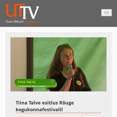
AVALEHT
VIDEOD
FOTOD
TEENUSED
Auto
Loaded
:
Unmute
Esituskiirused
1.59%
Tiina Talve esitlus Rõuge
kogukonnafestivalil