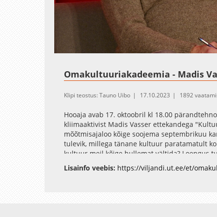
Loaded
:
Unmute
0.39%
Omakultuuriakadeemia - Madis Va
Klipi teostus: Tauno Uibo
17.10.2023
1892 vaatami
Hooaja avab 17. oktoobril kl 18.00 pärandtehno
kliimaaktivist Madis Vasser ettekandega "Kultuu
mõõtmisajaloo kõige soojema septembrikuu kann
tulevik, millega tänane kultuur paratamatult k
kultuur meil kõige hullemat vältida? Loengus tu
inimpsühholoogiast, kliimaahastusest ja kõigi
Lisainfo veebis:
https://viljandi.ut.ee/et/omak
Avaleht
Videod
Fotod
Teenused
Sisene