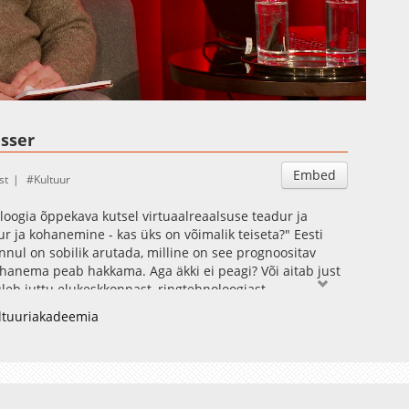
Auto
Esituskiirused
sser
Embed
st
Kultuur
loogia õppekava kutsel virtuaalreaalsuse teadur ja
r ja kohanemine - kas üks on võimalik teiseta?" Eesti
ul on sobilik arutada, milline on see prognoositav
ohanema peab hakkama. Aga äkki ei peagi? Või aitab just
leb juttu elukeskkonnast, ringtehnoloogiast,
 nende kokkupuutepunktidest.
ultuuriakadeemia