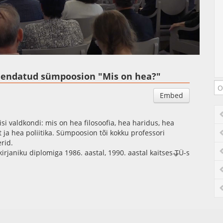
Auto
Esituskiirused
pühendatud sümpoosion "Mis on hea?"
Embed
isi valdkondi: mis on hea filosoofia, hea haridus, hea
 ja hea poliitika. Sümpoosion tõi kokku professori
erid.
akirjaniku diplomiga 1986. aastal, 1990. aastal kaitses TÜ-s
filosoofiadoktorikraadi filosoofias Konstanzi ülikoolist. Ta
astal. 2001. aastal asutas ta TÜ eetikakeskuse. Aastatel
n, 2016-2019 humanitaarteaduste valdkonna dekaan.
XIV ja XV koosseis). 2023. a oktoobris omistas TÜ senat