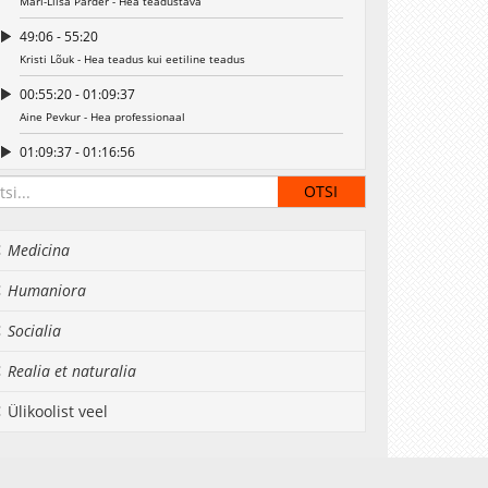
Mari-Liisa Parder - Hea teadustava
49:06 - 55:20
Kristi Lõuk - Hea teadus kui eetiline teadus
00:55:20 - 01:09:37
Aine Pevkur - Hea professionaal
01:09:37 - 01:16:56
Siim Sutrop - Hea juht ja hea meeskond
01:16:56 - 01:25:36
Aune Valk - Hea haridus
Medicina
01:25:36 - 01:35:10
Humaniora
Helen Hirsnik - Milline on parim kool?
01:35:10 - 01:42:04
Socialia
Helen Hirsnik - Milline on parim kool?
Realia et naturalia
01:42:04 - 01:54:00
Ingi Mihkelsoo - Hea kool kui kiusamisvaba kool
Ülikoolist veel
01:54:00 - 02:03:48
Kristi Paron - Hea elu kasvulava